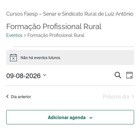
Cursos Faesp – Senar e Sindicato Rural de Luiz Antônio
Formação Profissional Rural
Eventos
Formação Profissional Rural
Não há eventos futuros.
Notice
09-08-2026
Procurar
Pesq
Na
Dia
eventos
Selecione
do
a
e
Próximo dia
Dia anterior
data.
vis
nave
Adicionar agenda
Ev
de