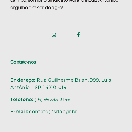
campo, somos o Sindicato Rural de Luiz Antônio...
orgulho em ser do agro!
Contate-nos
Endereço:
Rua Guilherme Brian, 999, Luís
Antônio – SP, 14210-019
Telefone:
(16) 99233-3196
E-mail:
contato@srla.agr.br