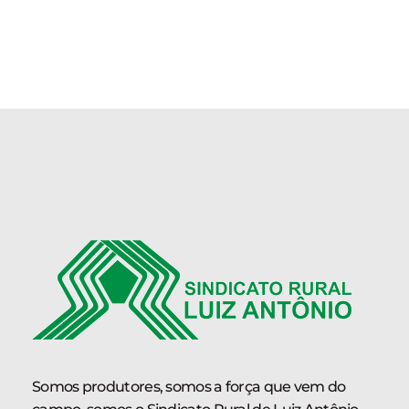
visua
de
Even
Somos produtores, somos a força que vem do