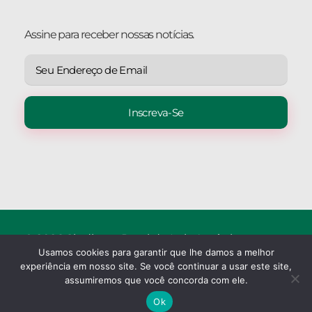
Assine para receber nossas notícias.
© 2026 Sindicato Rural de Luiz Antônio.
Usamos cookies para garantir que lhe damos a melhor
Crios Creative Web
experiência em nosso site. Se você continuar a usar este site,
assumiremos que você concorda com ele.
Termos de uso | Política de Privacidade
Ok