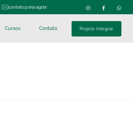
contato@srla.agr.br
Cursos
Contato
Projeto Integrar