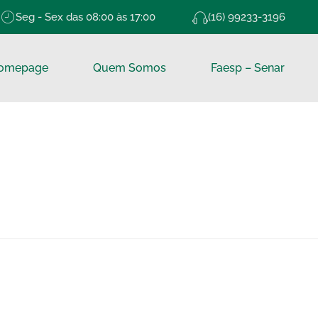
Seg - Sex das 08:00 às 17:00
(16) 99233-3196
omepage
Quem Somos
Faesp – Senar