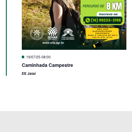
de
Even
Destacado
19/07/25-08:00
Caminhada Campestre
EE Jataí