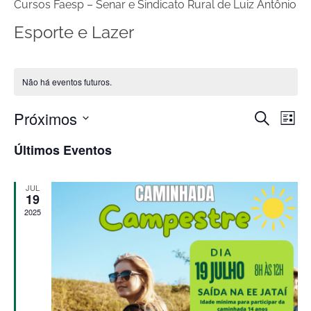
Cursos Faesp – Senar e Sindicato Rural de Luiz Antônio
Esporte e Lazer
Não há eventos futuros.
Próximos
Procurar
Pesq
Na
Lista
eventos
Selecione
Últimos Eventos
do
a
e
data.
vis
JUL
19
nave
2025
Ev
de
visua